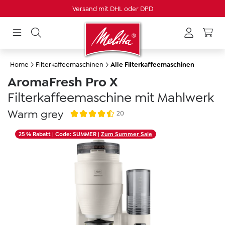
Versand mit DHL oder DPD
alt springen
Home
Filterkaffeemaschinen
Alle Filterkaffeemaschinen
AromaFresh Pro X
Filterkaffeemaschine mit Mahlwerk
Warm grey
20
Durchschnittliche Bewertung von 4.6 von 5 
Bildergalerie überspringen
25 % Rabatt
| Code: SUMMER |
Zum Summer Sale