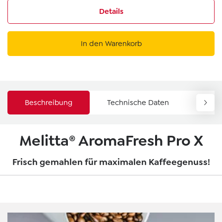
Details
In den Warenkorb
Beschreibung
Technische Daten
Down
Melitta® AromaFresh Pro X
Frisch gemahlen für maximalen Kaffeegenuss!