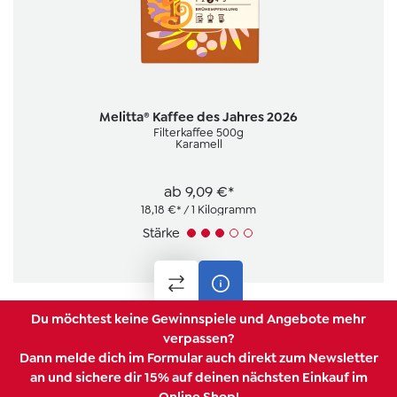
Melitta® Kaffee des Jahres 2026
Filterkaffee 500g
Karamell
ab
9,09 €*
18,18 €* / 1 Kilogramm
Stärke
Du möchtest keine Gewinnspiele und Angebote mehr
verpassen?
Dann melde dich im Formular auch direkt zum Newsletter
an und sichere dir 15% auf deinen nächsten Einkauf im