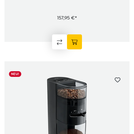
157,95 €*
NEU!