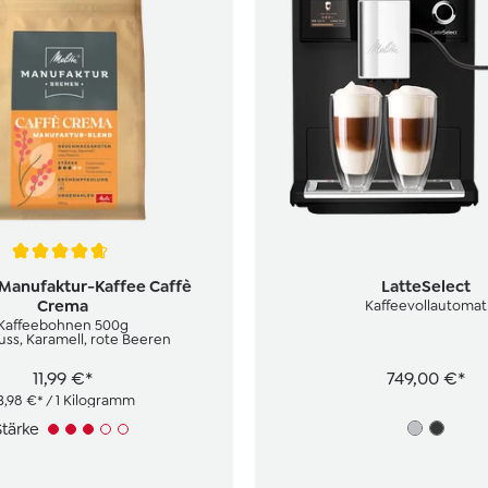
tliche Bewertung von 4.8 von 5 Sternen
 Manufaktur-Kaffee Caffè
LatteSelect
Crema
Kaffeevollautomat
Kaffeebohnen 500g
uss, Karamell, rote Beeren
11,99 €*
749,00 €*
3,98 €* / 1 Kilogramm
Stärke