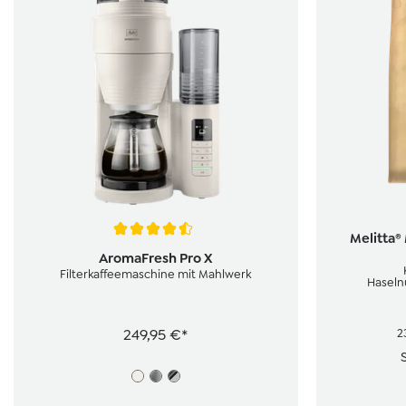
Durchschnit
Melitta®
Durchschnittliche Bewertung von 4.6 von 5 Sternen
AromaFresh Pro X
Filterkaffeemaschine mit Mahlwerk
Haseln
249,95 €*
2