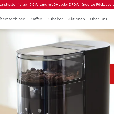
sandkostenfrei ab 49 €
Versand mit DHL oder DPD
Verlängertes Rückgaber
ffeemaschinen
Kaffee
Zubehör
Aktionen
Über Uns