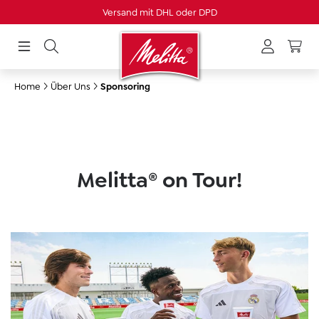
Versand mit DHL oder DPD
alt springen
Home
Über Uns
Sponsoring
Melitta® on Tour!