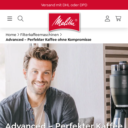
Verlängertes Rückgaberecht
alt springen
Home
Filterkaffeemaschinen
Advanced – Perfekter Kaffee ohne Kompromisse
Advanced – Perfekter Kaffee