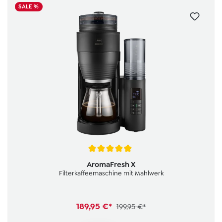
SALE %
Durchschnittliche Bewertung von 4.9 von 5 Sternen
AromaFresh X
Filterkaffeemaschine mit Mahlwerk
189,95 €*
199,95 €*