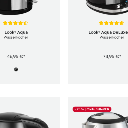
tliche Bewertung von 4.6 von 5 Sternen
Durchschnittliche Bewertun
Look® Aqua
Look® Aqua DeLuxe 1
Wasserkocher
Wasserkocher
46,95 €*
78,95 €*
- 25 %
| Code SUMMER