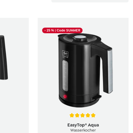
- 25 %
| Code SUMMER
 von 3.1 von 5 Sternen
Durchschnittliche Bewertung von 5 von 5 S
EasyTop® Aqua
Wasserkocher