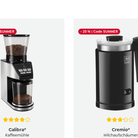
e SUMMER
- 25 %
| Code SUMMER
tliche Bewertung von 4 von 5 Sternen
Durchschnittliche Bewertung
Calibra®
Cremio®
Kaffeemühle
Milchaufschäumer