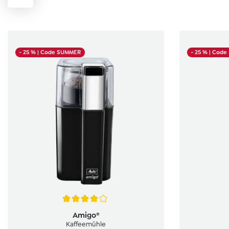
- 25 %
| Code SUMMER
- 25 %
| Cod
Durchschnittliche Bewertung von 4 von 5 Sternen
Durchschnit
Amigo®
Kaffeemühle