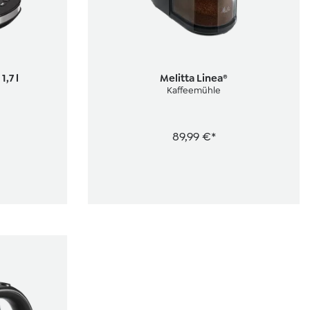
g von 4.8 von 5 Sternen
,7 l
Melitta Linea®
Kaffeemühle
89,99 €*