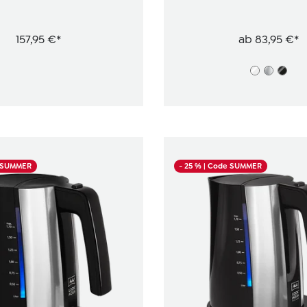
157,95 €*
ab
83,95 €*
e SUMMER
- 25 %
| Code SUMMER