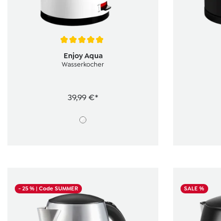
Durchschnittliche Bewertung von 5 von 5 Sternen
Durchschnit
Enjoy Aqua
Wasserkocher
39,99 €*
- 25 %
| Code SUMMER
SALE %