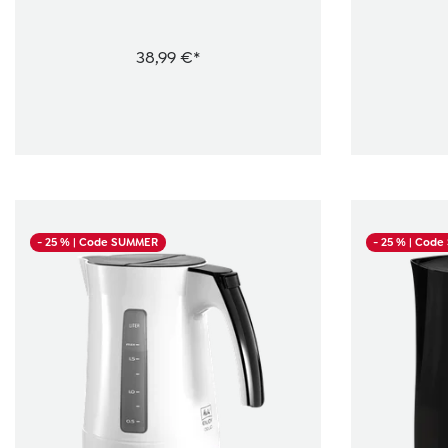
38,99 €*
- 25 %
| Code SUMMER
- 25 %
| Cod