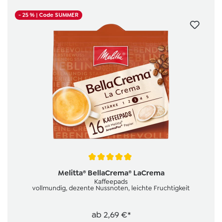
- 25 %
| Code SUMMER
Durchschnittliche Bewertung von 4.8 von 5 Sternen
Melitta® BellaCrema® LaCrema
Kaffeepads
vollmundig, dezente Nussnoten, leichte Fruchtigkeit
ab
2,69 €*