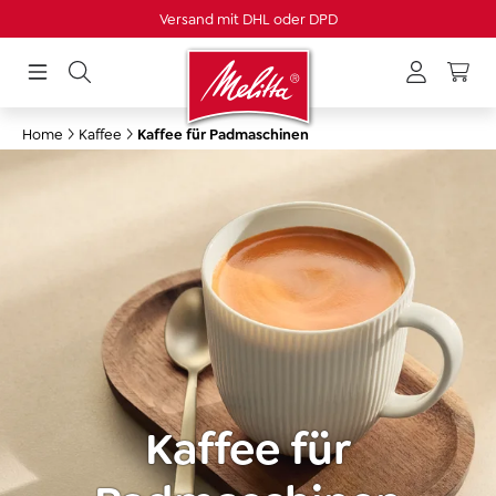
Versand mit DHL oder DPD
alt springen
Home
Kaffee
Kaffee für Padmaschinen
Kaffee für