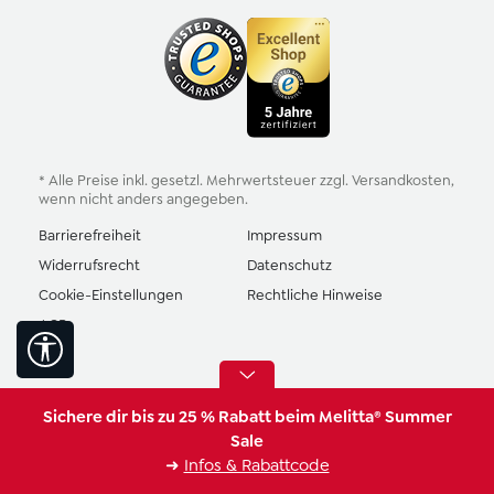
* Alle Preise inkl. gesetzl. Mehrwertsteuer zzgl.
Versandkosten
,
wenn nicht anders angegeben.
Barrierefreiheit
Impressum
Widerrufsrecht
Datenschutz
Cookie-Einstellungen
Rechtliche Hinweise
AGB
Werkzeugleiste anzeigen
Sichere dir bis zu 25 % Rabatt beim Melitta® Summer
Sale
➜
Infos & Rabattcode