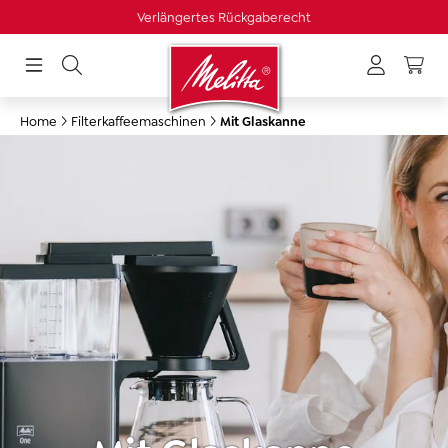
Verlängertes Rückgaberecht
alt springen
Home
Filterkaffeemaschinen
Mit Glaskanne