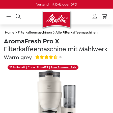
Versand mit DHL oder DPD
alt springen
Home
Filterkaffeemaschinen
Alle Filterkaffeemaschinen
AromaFresh Pro X
Filterkaffeemaschine mit Mahlwerk
Warm grey
20
Durchschnittliche Bewertung von 4.6 von 5 
Bildergalerie überspringen
25 % Rabatt
| Code: SUMMER |
Zum Summer Sale