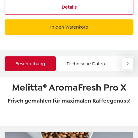
Details
In den Warenkorb
Beschreibung
Technische Daten
Down
Melitta® AromaFresh Pro X
Frisch gemahlen für maximalen Kaffeegenuss!