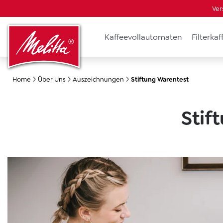
Ver
springen
Zur Hauptnavigation springen
Kaffeevollautomaten
Filterka
Home
Über Uns
Auszeichnungen
Stiftung Warentest
Stif