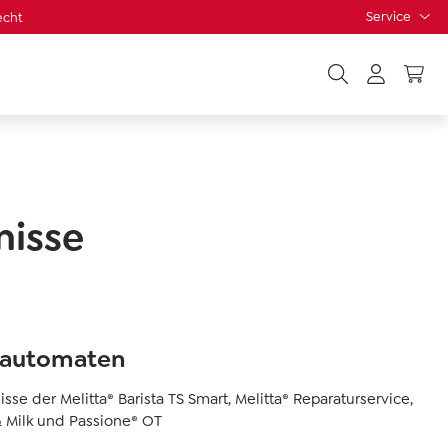
Service
echt
nisse
llautomaten
sse der Melitta® Barista TS Smart, Melitta® Reparaturservice,
 & Milk und Passione® OT