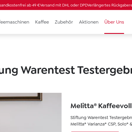
sandkostenfrei ab 49 €
Versand mit DHL oder DPD
Verlängertes Rückgaber
ffeemaschinen
Kaffee
Zubehör
Aktionen
Über Uns
tung Warentest Testergeb
Melitta® Kaffeevo
Stiftung Warentest Testergebni
Melitta® Varianza® CSP, Solo®