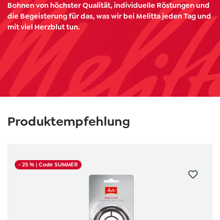
Bohnen von höchster Qualität, individuelle Röstungen und
die Begeisterung für das, was wir bei Melitta jeden Tag und
mit viel Herzblut tun.
Produktgalerie überspringen
Produktempfehlung
- 25 %
| Code SUMMER