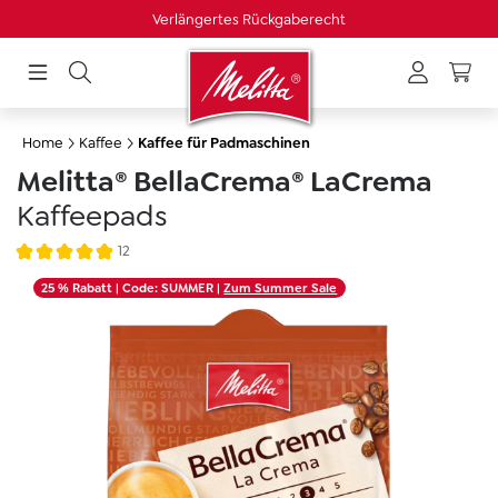
Versandkostenfrei ab 49 €
alt springen
Home
Kaffee
Kaffee für Padmaschinen
Melitta® BellaCrema® LaCrema
Kaffeepads
12
Durchschnittliche Bewertung von 4.8 von 5 Sternen
Bildergalerie überspringen
25 % Rabatt
| Code: SUMMER |
Zum Summer Sale