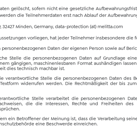
n gelöscht, sofern nicht eine gesetzliche Aufbewahrungsfrist (
l werden die Teilnehmerdaten erst nach Ablauf der Aufbewahrung
9, 32427 Minden, Germany, data-protection (at) melitta.com
ussetzungen vorliegen, hat jeder Teilnehmer insbesondere die f
en personenbezogenen Daten der eigenen Person sowie auf Beri
iche Stelle die personenbezogenen Daten auf Grundlage einer 
 einem gängigen, maschinenlesbaren Format aushändigen lassen.
weit dies technisch machbar ist.
 die verantwortliche Stelle die personenbezogenen Daten des Be
in Textform widerrufen werden. Die Rechtmäßigkeit der bis zu
rantwortliche Stelle verarbeitet die personenbezogenen Dat
chweisen, die die Interessen, Rechte und Freiheiten des 
sprüchen.
rn ein Betroffener der Meinung ist, dass die Verarbeitung sei
tenschutzbehörde eine Beschwerde einreichen.