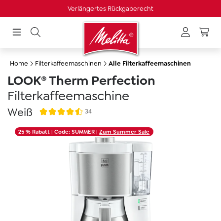
Versandkostenfrei ab 49 €
alt springen
Home
Filterkaffeemaschinen
Alle Filterkaffeemaschinen
LOOK® Therm Perfection
Filterkaffeemaschine
Weiß
34
Durchschnittliche Bewertung von 4.5 von 5 Sternen
Bildergalerie überspringen
25 % Rabatt
| Code: SUMMER |
Zum Summer Sale