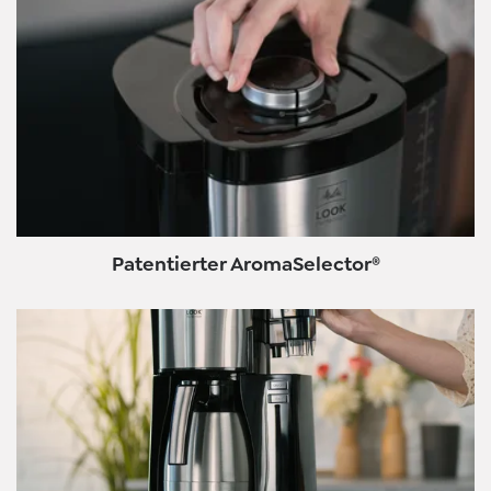
Patentierter AromaSelector®