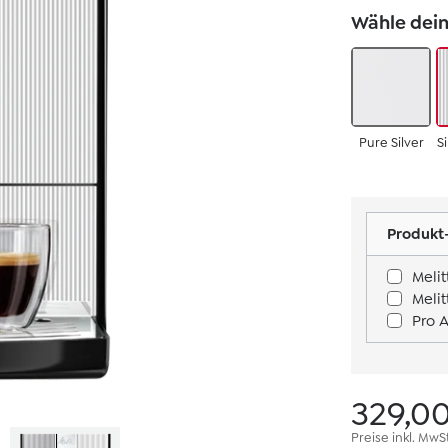
Wähle dein
Pure Silver
S
Produkt-
Meli
Meli
329,0
Preise inkl. MwS