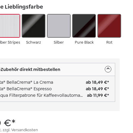
e Lieblingsfarbe
ilber Stripes
Schwarz
Silber
Pure Black
Rot
Zubehör direkt mitbestellen
tta® BellaCrema® La Crema
ab 18,49 €*
tta® BellaCrema® Espresso
ab 18,49 €*
Pro Aqua Filterpatrone für Kaffeevollautomaten
ab 11,99 €*
0 €*
t. zzgl. Versandkosten