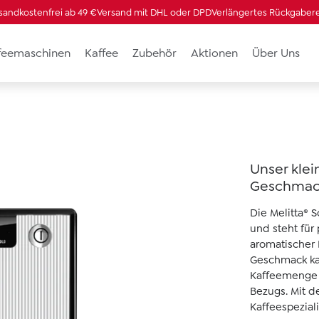
sandkostenfrei ab 49 €
Versand mit DHL oder DPD
Verlängertes Rückgaber
ffeemaschinen
Kaffee
Zubehör
Aktionen
Über Uns
Unser klei
Geschmac
8 von 5 Sternen
Die Melitta® 
und steht für
aromatischer 
Geschmack kan
Kaffeemenge 
Bezugs. Mit d
Kaffeespezial