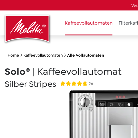
Ver
springen
Zur Hauptnavigation springen
Kaffeevollautomaten
Filterka
Home
Kaffeevollautomaten
Alle Vollautomaten
Solo®
|
Kaffeevollautomat
Silber Stripes
26
Durchschnittliche Bewertung von 4.
Bildergalerie überspringen