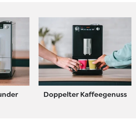
under
Doppelter Kaffeegenuss