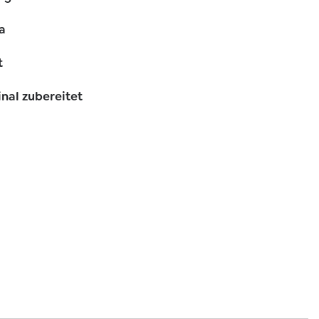
a
t
inal zubereitet