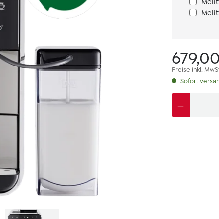
Meli
Meli
679,0
Preise inkl. MwS
Sofort versan