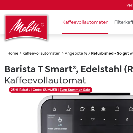
Ver
springen
Zur Hauptnavigation springen
Kaffeevollautomaten
Filterka
Home
Kaffeevollautomaten
Angebote %
Refurbished - So gut w
Barista T Smart®, Edelstahl 
Kaffeevollautomat
Bildergalerie überspringen
25 % Rabatt
| Code: SUMMER |
Zum Summer Sale