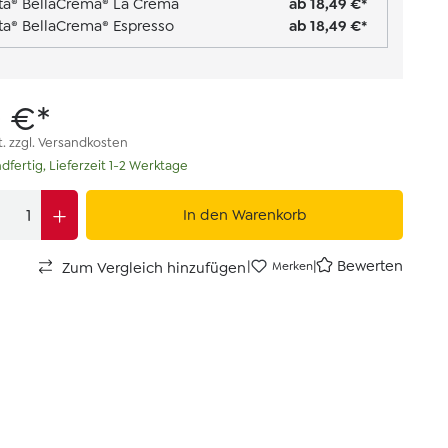
tta® BellaCrema® La Crema
ab 18,49 €*
tta® BellaCrema® Espresso
ab 18,49 €*
0 €*
t. zzgl. Versandkosten
dfertig, Lieferzeit 1-2 Werktage
In den Warenkorb
|
|
Bewerten
Zum Vergleich hinzufügen
Merken