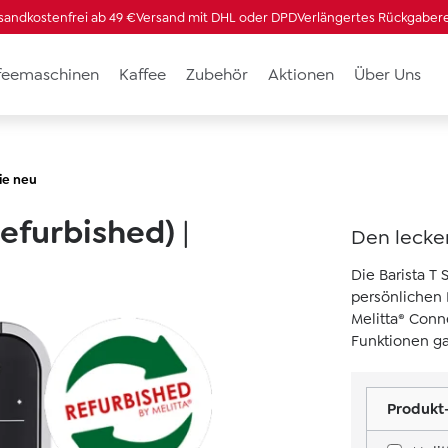
sandkostenfrei ab 49 €
Versand mit DHL oder DPD
Verlängertes Rückgaber
ffeemaschinen
Kaffee
Zubehör
Aktionen
Über Uns
ie neu
(Refurbished)
|
Den lecke
Die Barista T
persönlichen 
Melitta® Conn
Funktionen g
Produkt-