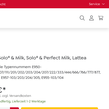
Service
echt
Solo® & Milk, Solo® & Perfect Milk, Lattea
die Typennummern E950-
107/111/201/202/203/204/207/222/333/444/666/766/777/877,
 E957-103/203/204/305, E955-103/104
€*
t. zzgl. Versandkosten
dfertig, Lieferzeit 1-2 Werktage