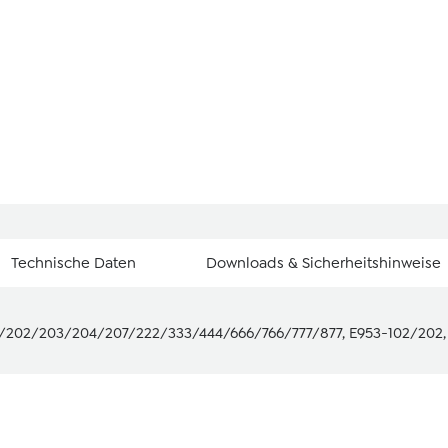
Technische Daten
Downloads & Sicherheitshinweise
/202/203/204/207/222/333/444/666/766/777/877, E953-102/202,