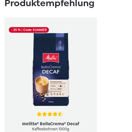
Produktempfehlung
- 25 %
| Code SUMMER
Durchschnittliche Bewertung von 4.4 von 5 Sternen
Melitta® BellaCrema® Decaf
Kaffeebohnen 1000g