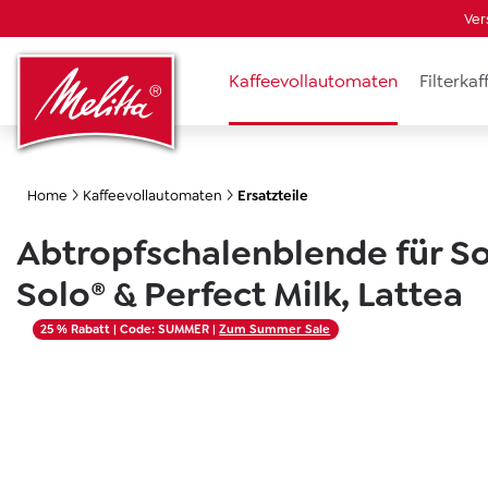
Ver
springen
Zur Hauptnavigation springen
Kaffeevollautomaten
Filterka
Home
Kaffeevollautomaten
Ersatzteile
Abtropfschalenblende für Sol
Solo® & Perfect Milk, Lattea
Bildergalerie überspringen
25 % Rabatt
| Code: SUMMER |
Zum Summer Sale