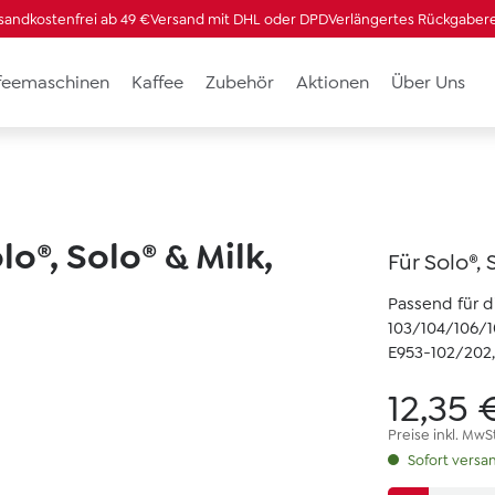
sandkostenfrei ab 49 €
Versand mit DHL oder DPD
Verlängertes Rückgaber
ffeemaschinen
Kaffee
Zubehör
Aktionen
Über Uns
o®, Solo® & Milk,
Für Solo®, 
Passend für 
103/104/106/
E953-102/202,
12,35 
Preise inkl. MwS
Sofort versan