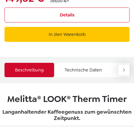
186,90 €*
Details
In den Warenkorb
Beschreibung
Technische Daten
Down
Melitta® LOOK® Therm Timer
Langanhaltender Kaffeegenuss zum gewünschten
Zeitpunkt.