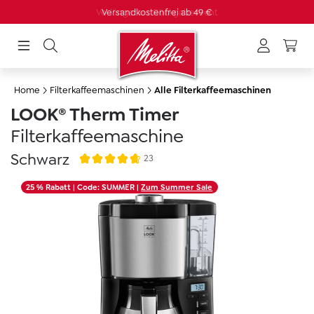
Versandkostenfrei ab 49 €
alt springen
Home
Filterkaffeemaschinen
Alle Filterkaffeemaschinen
LOOK® Therm Timer
Filterkaffeemaschine
Schwarz
23
Durchschnittliche Bewertung von 4.7 von 5 Ster
Bildergalerie überspringen
25 % Rabatt
| Code: SUMMER |
Zum Summer Sale