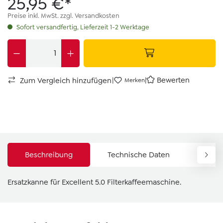
25,95 €*
Preise inkl. MwSt. zzgl. Versandkosten
Sofort versandfertig, Lieferzeit 1-2 Werktage
|
|
Bewerten
Zum Vergleich hinzufügen
Merken
Beschreibung
Technische Daten
Down
Ersatzkanne für Excellent 5.0 Filterkaffeemaschine.
Produktgalerie überspringen