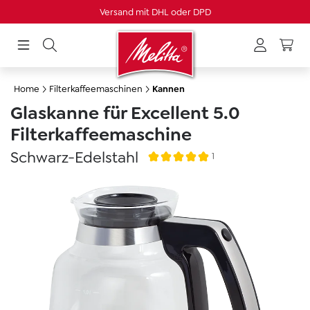
Versand mit DHL oder DPD
alt springen
Home
Filterkaffeemaschinen
Kannen
Glaskanne für Excellent 5.0
Filterkaffeemaschine
Schwarz-Edelstahl
1
Durchschnittliche Bewertung von
Bildergalerie überspringen