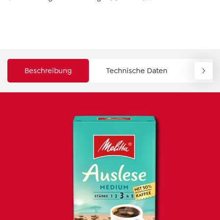
Beschreibung
Technische Daten
Down