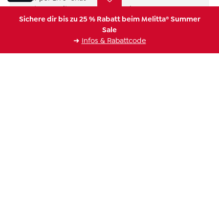
Montag - Freitag 08:00 - 18:00 Uhr
Sichere dir bis zu 25 % Rabatt beim Melitta® Summer
Sale
Vertrag widerrufen
➜
Infos & Rabattcode
Melitta Expertenberatung
Informationen