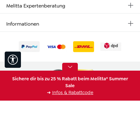
Melitta Expertenberatung
Informationen
Werkzeugleiste anzeigen
Sichere dir bis zu 25 % Rabatt beim Melitta® Summer
Sale
➜
Infos & Rabattcode
* Alle Preise inkl. gesetzl. Mehrwertsteuer zzgl.
Versandkosten
,
wenn nicht anders angegeben.
Barrierefreiheit
Impressum
Widerrufsrecht
Datenschutz