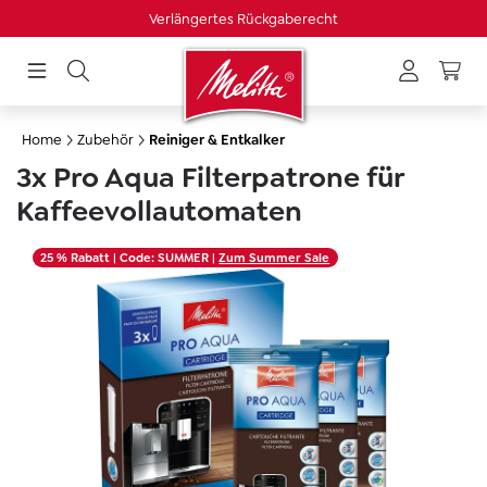
Verlängertes Rückgaberecht
alt springen
Home
Zubehör
Reiniger & Entkalker
3x Pro Aqua Filterpatrone für
Kaffeevollautomaten
Bildergalerie überspringen
25 % Rabatt
| Code: SUMMER |
Zum Summer Sale