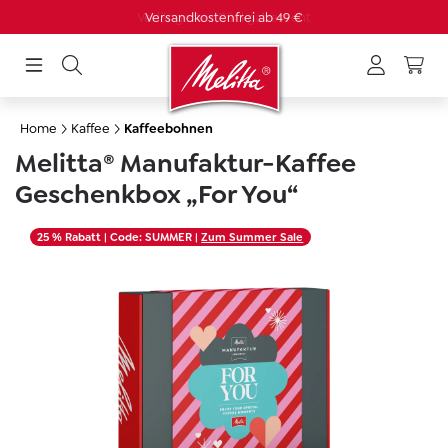
Versandkostenfrei ab 49 €
alt springen
Home
Kaffee
Kaffeebohnen
Melitta® Manufaktur-Kaffee
Geschenkbox „For You“
Bildergalerie überspringen
25 % Rabatt
| Code: SUMMER |
Zum Summer Sale