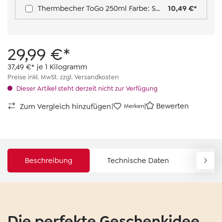
Thermbecher ToGo 250ml Farbe: Schwarz
10,49 €*
29,99 €*
37,49 €* je 1 Kilogramm
Preise inkl. MwSt. zzgl. Versandkosten
Dieser Artikel steht derzeit nicht zur Verfügung
|
|
Bewerten
Zum Vergleich hinzufügen
Merken
Beschreibung
Technische Daten
Down
Die perfekte Geschenkidee