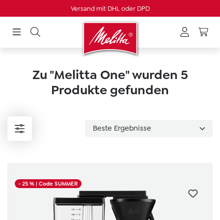
Versand mit DHL oder DPD
alt springen
Zu "Melitta One" wurden 5
Produkte gefunden
- 25 %
| Code SUMMER