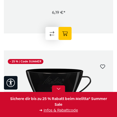
6,19 €*
- 25 %
| Code SUMMER
Werkzeugleiste anzeigen
Sichere dir bis zu 25 % Rabatt beim Melitta® Summer
Sale
➜
Infos & Rabattcode