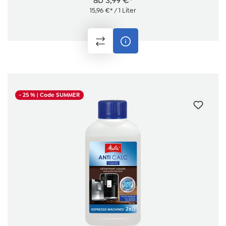
ab
3,99 €*
15,96 €* / 1 Liter
- 25 %
| Code SUMMER