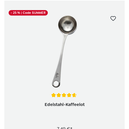
- 25 %
| Code SUMMER
Durchschnittliche Bewertung von 4.8 von 5 Sternen
Edelstahl-Kaffeelot
7,49 €*