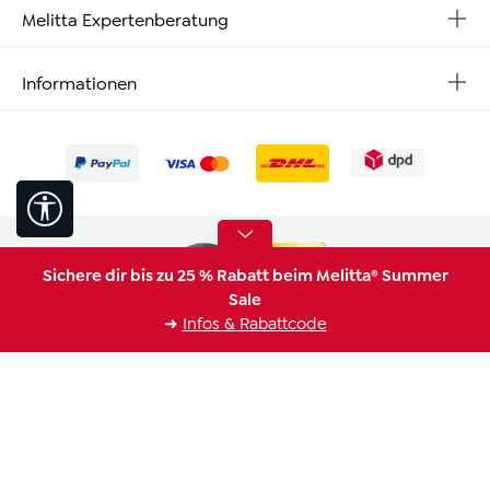
Melitta Expertenberatung
Informationen
Werkzeugleiste anzeigen
Sichere dir bis zu 25 % Rabatt beim Melitta® Summer
Sale
➜
Infos & Rabattcode
* Alle Preise inkl. gesetzl. Mehrwertsteuer zzgl.
Versandkosten
,
wenn nicht anders angegeben.
Barrierefreiheit
Impressum
Widerrufsrecht
Datenschutz